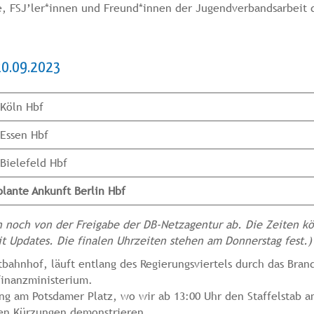
, FSJ’ler*innen und Freund*innen der Jugendverbandsarbeit d
 20.09.2023
 Köln Hbf
 Essen Hbf
 Bielefeld Hbf
plante Ankunft Berlin Hbf
noch von der Freigabe der DB-Netzagentur ab. Die Zeiten kön
 Updates. Die finalen Uhrzeiten stehen am Donnerstag fest.)
ahnhof, läuft entlang des Regierungsviertels durch das Bran
inanzministerium.
g am Potsdamer Platz, wo wir ab 13:00 Uhr den Staffelstab an
ven Kürzungen demonstrieren.