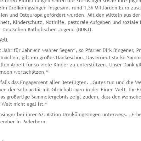
weiteren Einrichtungen waren die Sternsinger sowie ihre jug
im Dreikönigssingen insgesamt rund 1,36 Milliarden Euro zus
nien und Osteuropa gefördert wurden. Mit den Mitteln aus der
eit, Kinderschutz, Nothilfe, pastorale Aufgaben und soziale I
r Deutschen Katholischen Jugend (BDKJ).
Welt
t Jahr für Jahr ein wahrer Segen“, so Pfarrer Dirk Bingener, 
tmachen, gilt ein großes Dankeschön. Das erneut starke Samm
ollen Arbeit für so viele Kinder zu unterstützen. Unser Dank 
enden wertschätzen.“
alls das Engagement aller Beteiligten. „Gutes tun und die We
en der Solidarität mit Gleichaltrigen in der Einen Welt. Ihr E
 Das großartige Sammelergebnis zeigt zudem, dass den Mensche
Welt nicht egal ist.“
nger bei ihrer 67. Aktion Dreikönigssingen unterwegs. „Erhe
ezember in Paderborn.