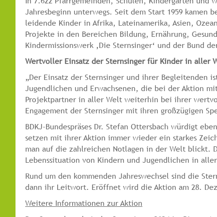
In 7.622 Pfarrgemeinden, Schulen, Kindergärten und 
Jahresbeginn unterwegs. Seit dem Start 1959 kamen be
leidende Kinder in Afrika, Lateinamerika, Asien, Ozea
Projekte in den Bereichen Bildung, Ernährung, Gesundh
Kindermissionswerk ‚Die Sternsinger‘ und der Bund de
Wertvoller Einsatz der Sternsinger für Kinder in aller 
„Der Einsatz der Sternsinger und ihrer Begleitenden is
Jugendlichen und Erwachsenen, die bei der Aktion mi
Projektpartner in aller Welt weiterhin bei ihrer wertv
Engagement der Sternsinger mit ihren großzügigen Sp
BDKJ-Bundespräses Dr. Stefan Ottersbach würdigt ebenf
setzen mit ihrer Aktion immer wieder ein starkes Zeich
man auf die zahlreichen Notlagen in der Welt blickt.
Lebenssituation von Kindern und Jugendlichen in aller 
Rund um den kommenden Jahreswechsel sind die Sternsi
dann ihr Leitwort. Eröffnet wird die Aktion am 28. D
Weitere Informationen zur Aktion