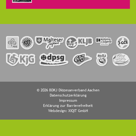
© 2026 BDKJ Diözesanverband Aachen
Datenschutzerklärung
Impressum
Erklärung zur Barrierefreiheit
Webdesign:
XIQIT GmbH