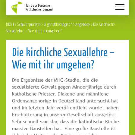
Aktuelles
BDKJ
>
Schwerpunkte
>
Jugendtheologische Angebote
>
Die kirchliche
Schwerpunkte
Sexuallehre – Wie mit ihr umgehen?
Service
Die kirchliche Sexuallehre –
Über Uns
Wie mit ihr umgehen?
Kontakt
Die Ergebnisse der
MHG-Studie
, die die
sexualisierte Gewalt gegen Minderjährige durch
katholische Priester, Diakone und männliche
Ordensangehörige in Deutschland untersucht hat
und im letzten Jahr veröffentlicht wurde, haben
Erschütterung in unserer Gesellschaft ausgelöst.
Sehr schnell war klar, dass die katholische Kirche
massive Baustellen hat. Eine große Baustelle ist