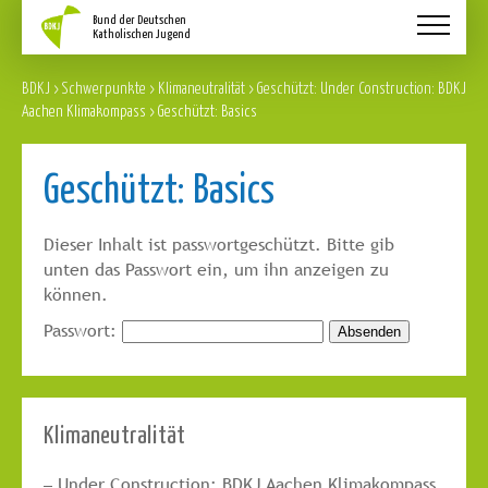
Aktuelles
BDKJ
>
Schwerpunkte
>
Klimaneutralität
>
Geschützt: Under Construction: BDKJ
Schwerpunkte
Aachen Klimakompass
>
Geschützt: Basics
Service
Geschützt: Basics
Über Uns
Kontakt
Dieser Inhalt ist passwortgeschützt. Bitte gib
unten das Passwort ein, um ihn anzeigen zu
können.
Passwort:
Klimaneutralität
Under Construction: BDKJ Aachen Klimakompass