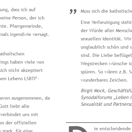
ung, dass ich auf
Muss sich die katholis
keine Person, der ich
Eine Verheutigung steh
nte. Pfarrgemeinde,
der Würde aller Mensche
mals irgendwie versagt.
sexuellen Identität. Wi
unglaublich schön und s
atholischen
sind. Die Liebe beflügel
ings haben viele von
Wegstrecken wünsche ic
ich nicht akzeptiert
spüren. So wären z.B. S
hen Lebens LSBTI*-
wunderbares Zeichen.
Birgit Mock, Geschäftsf
Synodalforums „Leben i
 davon ausgenommen, da
Sexualität und Partners
Gott liebt alle
 verbindet uns mit
n der offiziellen
ie entscheidende 
 stark, für eine