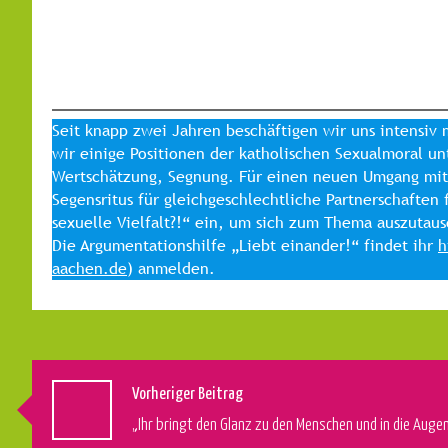
Seit knapp zwei Jahren beschäftigen wir uns intensiv 
wir einige Positionen der katholischen Sexualmoral 
Wertschätzung, Segnung. Für einen neuen Umgang mit 
Segensritus für gleichgeschlechtliche Partnerschaften
sexuelle Vielfalt?!“ ein, um sich zum Thema auszutau
Die Argumentationshilfe „Liebt einander!“ findet ihr
h
aachen.de
) anmelden.
Vorheriger Beitrag
„Ihr bringt den Glanz zu den Menschen und in die Augen