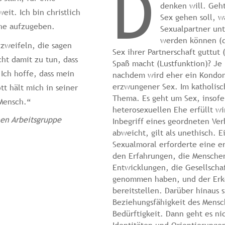
D
denken will. Geh
it. Ich bin christlich
Sex gehen soll, w
che aufzugeben.
Sexualpartner un
werden können (da
 zweifeln, die sagen
Sex ihrer Partnerschaft guttut
cht damit zu tun, dass
Spaß macht (Lustfunktion)? Je
. Ich hoffe, dass mein
nachdem wird eher ein Kondom
erzwungener Sex. Im katholisch
tt hält mich in seiner
Thema. Es geht um Sex, insofe
Mensch.“
heterosexuellen Ehe erfüllt wi
hen Arbeitsgruppe
Inbegriff eines geordneten Ver
abweicht, gilt als unethisch.
Sexualmoral erforderte eine 
den Erfahrungen, die Menschen
Entwicklungen, die Gesellscha
genommen haben, und der Erke
bereitstellen. Darüber hinaus 
Beziehungsfähigkeit des Mensc
Bedürftigkeit. Dann geht es n