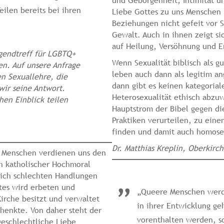
und Geborgenheit, Intimität u
eilen bereits bei ihren
Liebe Gottes zu uns Menschen 
Beziehungen nicht gefeit vor 
Gewalt. Auch in ihnen zeigt s
auf Heilung, Versöhnung und E
ugendtreff für LGBTQ+
Wenn Sexualität biblisch als g
en. Auf unsere Anfrage
leben auch dann als legitim an
n Sexuallehre, die
dann gibt es keinen kategoria
 wir seine Antwort.
Heterosexualität ethisch abzu
hen Einblick teilen
Hauptstrom der Bibel gegen di
Praktiken verurteilen, zu eine
finden und damit auch homose
Dr. Matthias Kreplin, Oberkirc
r Menschen verdienen uns den
ch katholischer Hochmoral
lich schlechten Handlungen
tes wird erbeten und
„Queere Menschen werde
Kirche besitzt und verwaltet
in ihrer Entwicklung g
chenkte. Von daher steht der
vorenthalten werden, s
geschlechtliche Liebe