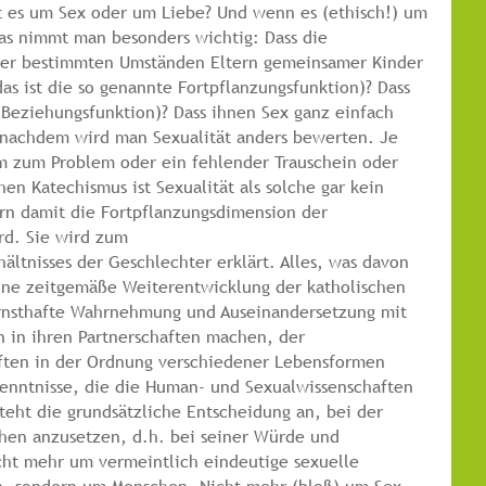
t es um Sex oder um Liebe? Und wenn es (ethisch!) um
as nimmt man besonders wichtig: Dass die
ter bestimmten Umständen Eltern gemeinsamer Kinder
s ist die so genannte Fortpflanzungsfunktion)? Dass
 (Beziehungsfunktion)? Dass ihnen Sex ganz einfach
 nachdem wird man Sexualität anders bewerten. Je
 zum Problem oder ein fehlender Trauschein oder
en Katechismus ist Sexualität als solche gar kein
rn damit die Fortpflanzungsdimension der
rd. Sie wird zum
hältnisses der Geschlechter erklärt. Alles, was davon
 Eine zeitgemäße Weiterentwicklung der katholischen
ernsthafte Wahrnehmung und Auseinandersetzung mit
 in ihren Partnerschaften machen, der
ften in der Ordnung verschiedener Lebensformen
nntnisse, die die Human- und Sexualwissenschaften
steht die grundsätzliche Entscheidung an, bei der
hen anzusetzen, d.h. bei seiner Würde und
icht mehr um vermeintlich eindeutige sexuelle