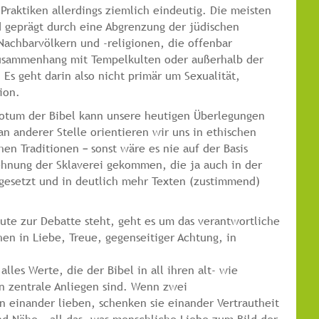
Praktiken allerdings ziemlich eindeutig. Die meisten
d geprägt durch eine Abgrenzung der jüdischen
 Nachbarvölkern und -religionen, die offenbar
usammenhang mit Tempelkulten oder außerhalb der
Es geht darin also nicht primär um Sexualität,
ion.
Votum der Bibel kann unsere heutigen Überlegungen
an anderer Stelle orientieren wir uns in ethischen
chen Traditionen – sonst wäre es nie auf der Basis
lehnung der Sklaverei gekommen, die ja auch in der
sgesetzt und in deutlich mehr Texten (zustimmend)
ute zur Debatte steht, geht es um das verantwortliche
 in Liebe, Treue, gegenseitiger Achtung, in
lles Werte, die der Bibel in all ihren alt- wie
n zentrale Anliegen sind. Wenn zwei
n einander lieben, schenken sie einander Vertrautheit