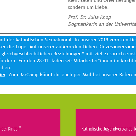
Identitäten und Orientierunge
sondern um Liebe.
Prof. Dr. Julia Knop
Dogmatikerin an der Universitä
mit der katholischen Sexualmoral. In unserer 2019 veröffentl
unter die Lupe. Auf unserer außerordentlichen Diözesanversa
gleichgeschlechtlichen Beziehungen“ mit viel Zuspruch einst
 fordern. Für den 28.01. laden wir Mitarbeiter*innen im kirc
schen.
ier
. Zum BarCamp könnt ihr euch per Mail bei unserer Refere
 der Kinder“