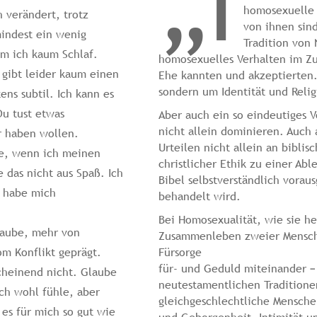
„I
homosexuelle 
 verändert, trotz
von ihnen sin
mindest ein wenig
Tradition von
m ich kaum Schlaf.
homosexuelles Verhalten im Z
s gibt leider kaum einen
Ehe kannten und akzeptierten. 
sondern um Identität und Relig
ens subtil. Ich kann es
Du tust etwas
Aber auch ein so eindeutiges 
nicht allein dominieren. Auch 
er haben wollen.
Urteilen nicht allein an biblis
ße, wenn ich meinen
christlicher Ethik zu einer Ab
 das nicht aus Spaß. Ich
Bibel selbstverständlich vorau
h habe mich
behandelt wird.
Bei Homosexualität, wie sie he
glaube, mehr von
Zusammenleben zweier Menschen
om Konflikt geprägt.
Fürsorge
für- und Geduld miteinander – a
cheinend nicht. Glaube
neutestamentlichen Traditione
ich wohl fühle, aber
gleichgeschlechtliche Mensche
 es für mich so gut wie