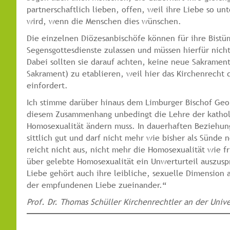
partnerschaftlich lieben, offen, weil ihre Liebe so un
wird, wenn die Menschen dies wünschen.
Die einzelnen Diözesanbischöfe können für ihre Bist
Segensgottesdienste zulassen und müssen hierfür nich
Dabei sollten sie darauf achten, keine neue Sakramenta
Sakrament) zu etablieren, weil hier das Kirchenrecht
einfordert.
Ich stimme darüber hinaus dem Limburger Bischof Geor
diesem Zusammenhang unbedingt die Lehre der kathol
Homosexualität ändern muss. In dauerhaften Beziehun
sittlich gut und darf nicht mehr wie bisher als Sünde
reicht nicht aus, nicht mehr die Homosexualität wie f
über gelebte Homosexualität ein Unwerturteil auszus
Liebe gehört auch ihre leibliche, sexuelle Dimension 
der empfundenen Liebe zueinander.“
Prof. Dr. Thomas Schüller Kirchenrechtler an der Unive