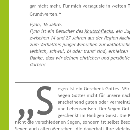
gar nicht mehr. Für mich versagt sie in weiten T
Grundwerten.“
Fynn, 16 Jahre.
Fynn ist ein Besucher des
Knutschflecks
, ein J
zwischen 14 und 27 Jahren aus der Region Aach
zum Verhältnis junger Menschen zur katholische
lesbisch, schwul, bi oder trans* sind, erhielten
Danke, dass wir deinen ehrlichen und persönlic
dürfen!
„S
egen ist ein Geschenk Gottes. Wi
Segen Gottes nicht für unsere na
anscheinend guten oder vermeint
und Lebensweisen. Der Segen Got
geschenkt im Heiligen Geist. Die 
nicht die verschiedenen Segen, sondern ist selbst Bes
Segen auch allen Menschen, die dauerhaft ihre gleich