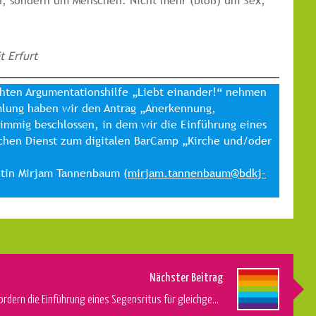
n, sondern um Menschen. Nicht mehr (bloß) um Sex,
t Erfurt
ichten Argumentationshilfe „Liebt einander!“ nehmen
mmlung haben wir den Antrag „Anerkennung,
immig beschlossen, in dem wir die Einführung eines
hlichen Dienst zum digitalen BarCamp „Kirche und/oder
ntin Mirjam Tannenbaum (
mirjam.tannenbaum@bdkj-
Nächster Beitrag
Katholische Jugendverbände fordern die Einführung eines Segensritus für gleichgeschlechtliche Partnerschaften im Bistum Aachen