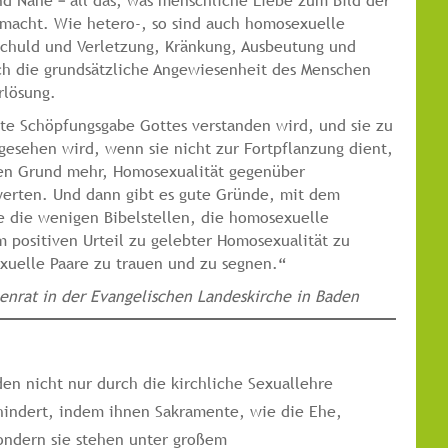
nd Nähe – all das, was menschliche Liebe zum Bild der
macht. Wie hetero-, so sind auch homosexuelle
Schuld und Verletzung, Kränkung, Ausbeutung und
ich die grundsätzliche Angewiesenheit des Menschen
rlösung.
ute Schöpfungsgabe Gottes verstanden wird, und sie zu
gesehen wird, wenn sie nicht zur Fortpflanzung dient,
len Grund mehr, Homosexualität gegenüber
werten. Und dann gibt es gute Gründe, mit dem
e die wenigen Bibelstellen, die homosexuelle
m positiven Urteil zu gelebter Homosexualität zu
xuelle Paare zu trauen und zu segnen.“
henrat in der Evangelischen Landeskirche in Baden
n nicht nur durch die kirchliche Sexuallehre
ehindert, indem ihnen Sakramente, wie die Ehe,
ondern sie stehen unter großem