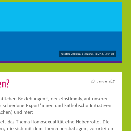
Grafik: Jessica Starzetz / BDKJ Aachen
en?
20. Januar 2021
htlichen Beziehungen“, der einstimmig auf unserer
rschiedene Expert*innen und katholische Initiativen
achen) und hier:
pielt das Thema Homosexualität eine Nebenrolle. Die
en, die sich mit dem Thema beschäftigen, verurteilen