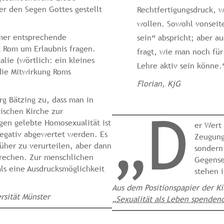
ter den Segen Gottes gestellt
Rechtfertigungsdruck, w
wollen. Sowohl vonseite
ümer entsprechende
sein“ abspricht; aber 
t Rom um Erlaubnis fragen.
fragt, wie man noch für
lie (wörtlich: ein kleines
Lehre aktiv sein könne.
 die Mitwirkung Roms
Florian, KjG
g Bätzing zu, dass man in
„D
ischen Kirche zur
gen gelebte Homosexualität ist
er Wert
 negativ abgewertet werden. Es
Zeugung
rüher zu verurteilen, aber dann
sondern
prechen. Zur menschlichen
Gegense
als eine Ausdrucksmöglichkeit
stehen 
Aus dem Positionspapier der K
rsität Münster
„
Sexualität als Leben spendend