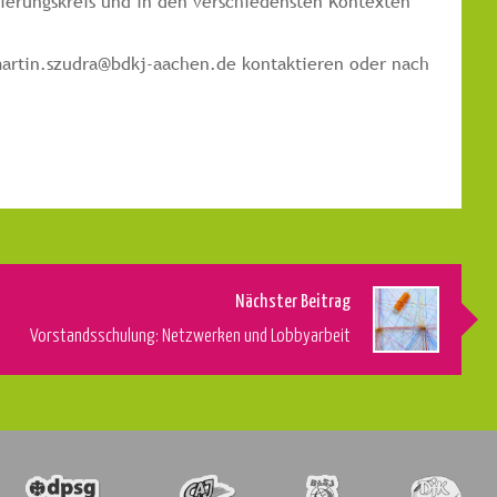
nierungskreis und in den verschiedensten Kontexten
 martin.szudra@bdkj-aachen.de kontaktieren oder nach
Nächster Beitrag
Vorstandsschulung: Netzwerken und Lobbyarbeit