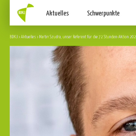
Aktuelles
Schwerpunkte
BDKJ
>
Aktuelles
>
Martin Szudra, unser Referent für die 72 Stunden-Aktion 20