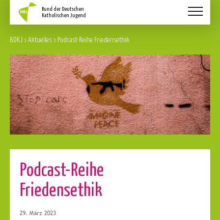
Aktuelles
BDKJ
>
Aktuelles
>
Podcast-Reihe Friedensethik
Schwerpunkte
Service
Über Uns
Kontakt
Podcast-Reihe
Friedensethik
29. März 2023