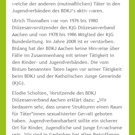
welche der anderen (mutmaßlichen) Täter in den
Jugendverbänden des BDKJ‘s aktiv waren.
Ulrich Thomaßen war von 1976 bis 1980
Diözesanvorsitzender des KjG Diözesanverband
Aachen und von 1978 bis 1986 Mitglied der KjG
Bundesleitung. Im Jahre 2008 ist er verstorben.
Bislang hat der BDKJ Aachen keine Hinweise über
Fälle im Zusammenhang mit seiner Tätigkeit in
den Kinder- und Jugendverbänden. Die vom
Bistum benannten Taten lagen vor seiner Tätigkeit
beim BDKJ und der Katholischen Junge Gemeinde
(KjG).
Elodie Scholten, Vorsitzende des BDKJ
Diözesanverband Aachen erklärt dazu: „Wir
bedauern sehr, dass unsere Strukturen einen Raum
für Täter*innen sexualisierter Gewalt geboten
haben. Jugendverbandsarbeit sollte ein sicherer
Ort für Kinder, Jugendliche und junge Erwachsene
sein. Wir sind in Gedanken bei allen Betroffenen