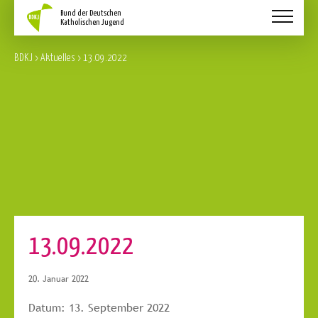
Aktuelles
BDKJ
>
Aktuelles
>
13.09.2022
Schwerpunkte
Service
Über Uns
Kontakt
13.09.2022
20. Januar 2022
Datum:
13. September 2022