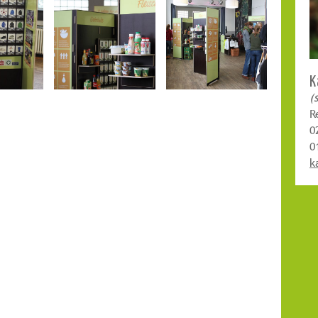
K
(
R
0
0
k