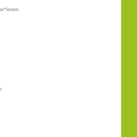
tor*innen
i: