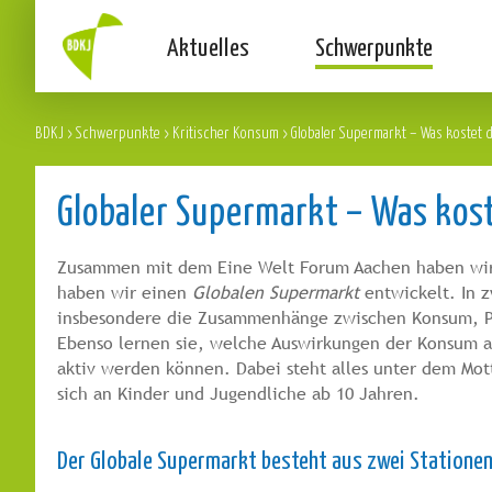
Aktuelles
Schwerpunkte
BDKJ
>
Schwerpunkte
>
Kritischer Konsum
>
Globaler Supermarkt – Was kostet d
Globaler Supermarkt – Was kost
Zusammen mit dem Eine Welt Forum Aachen haben wir 
haben wir einen
Globalen Supermarkt
entwickelt. In 
insbesondere die Zusammenhänge zwischen Konsum, P
Ebenso lernen sie, welche Auswirkungen der Konsum au
aktiv werden können. Dabei steht alles unter dem Mo
sich an Kinder und Jugendliche ab 10 Jahren.
Der Globale Supermarkt besteht aus zwei Stationen