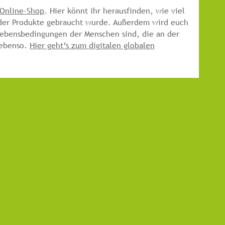
Online-Shop
. Hier könnt ihr herausfinden, wie viel
g der Produkte gebraucht wurde. Außerdem wird euch
Lebensbedingungen der Menschen sind, die an der
r ebenso.
Hier geht’s zum digitalen globalen