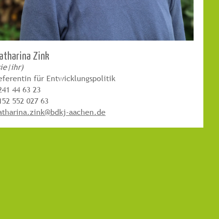
atharina Zink
sie|ihr)
eferentin für Entwicklungspolitik
241 44 63 23
152 552 027 63
atharina.zink@bdkj-aachen.de